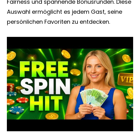
Fairness und spannende Bonusrunden. Diese
Auswahl ermöglicht es jedem Gast, seine
persönlichen Favoriten zu entdecken.