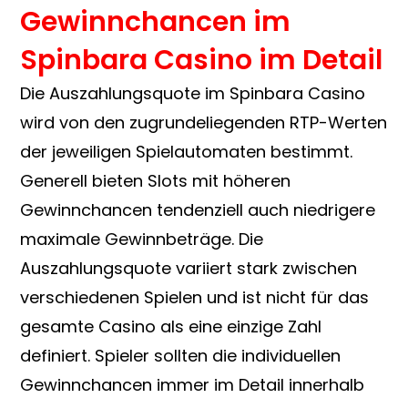
Gewinnchancen im
Spinbara Casino im Detail
Die Auszahlungsquote im Spinbara Casino
wird von den zugrundeliegenden RTP-Werten
der jeweiligen Spielautomaten bestimmt.
Generell bieten Slots mit höheren
Gewinnchancen tendenziell auch niedrigere
maximale Gewinnbeträge. Die
Auszahlungsquote variiert stark zwischen
verschiedenen Spielen und ist nicht für das
gesamte Casino als eine einzige Zahl
definiert. Spieler sollten die individuellen
Gewinnchancen immer im Detail innerhalb