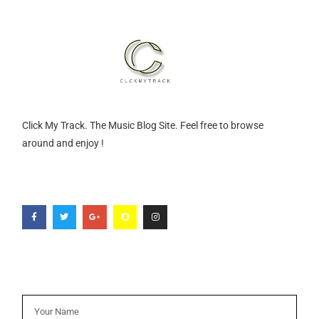
Click My Track. The Music Blog Site. Feel free to browse
around and enjoy !
F
T
G
S
I
a
w
o
n
n
c
i
o
a
s
e
t
g
p
t
b
t
l
c
a
o
e
e
h
g
o
r
-
a
r
k
p
t
a
-
l
m
f
u
Newsletter
s
-
g
Name