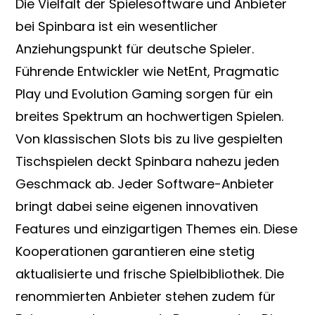
Die Vielfalt der Spielesoftware und Anbieter
bei Spinbara ist ein wesentlicher
Anziehungspunkt für deutsche Spieler.
Führende Entwickler wie NetEnt, Pragmatic
Play und Evolution Gaming sorgen für ein
breites Spektrum an hochwertigen Spielen.
Von klassischen Slots bis zu live gespielten
Tischspielen deckt Spinbara nahezu jeden
Geschmack ab. Jeder Software-Anbieter
bringt dabei seine eigenen innovativen
Features und einzigartigen Themes ein. Diese
Kooperationen garantieren eine stetig
aktualisierte und frische Spielbibliothek. Die
renommierten Anbieter stehen zudem für