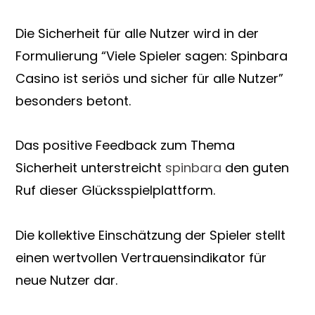
Die Sicherheit für alle Nutzer wird in der
Formulierung “Viele Spieler sagen: Spinbara
Casino ist seriös und sicher für alle Nutzer”
besonders betont.
Das positive Feedback zum Thema
Sicherheit unterstreicht
spinbara
den guten
Ruf dieser Glücksspielplattform.
Die kollektive Einschätzung der Spieler stellt
einen wertvollen Vertrauensindikator für
neue Nutzer dar.