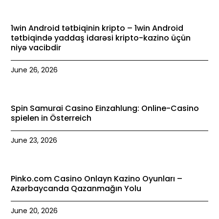
1win Android tətbiqinin kripto – 1win Android
tətbiqində yaddaş idarəsi kripto-kazino üçün
niyə vacibdir
June 26, 2026
Spin Samurai Casino Einzahlung: Online-Casino
spielen in Österreich
June 23, 2026
Pinko.com Casino Onlayn Kazino Oyunları –
Azərbaycanda Qazanmağın Yolu
June 20, 2026