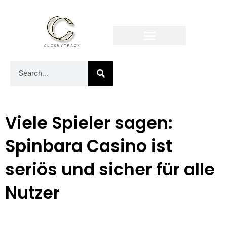
Skip
to
content
Search
Viele Spieler sagen:
Spinbara Casino ist
seriös und sicher für alle
Nutzer