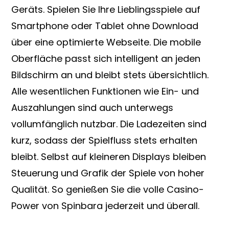
Geräts. Spielen Sie Ihre Lieblingsspiele auf
Smartphone oder Tablet ohne Download
über eine optimierte Webseite. Die mobile
Oberfläche passt sich intelligent an jeden
Bildschirm an und bleibt stets übersichtlich.
Alle wesentlichen Funktionen wie Ein- und
Auszahlungen sind auch unterwegs
vollumfänglich nutzbar. Die Ladezeiten sind
kurz, sodass der Spielfluss stets erhalten
bleibt. Selbst auf kleineren Displays bleiben
Steuerung und Grafik der Spiele von hoher
Qualität. So genießen Sie die volle Casino-
Power von Spinbara jederzeit und überall.